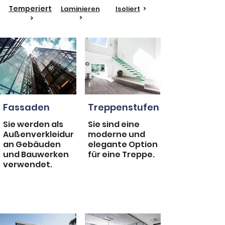
Temperiert
Laminieren
Isoliert
>
>
>
Fassaden
Treppenstufen
Sie werden als
Sie sind eine
Außenverkleidung
moderne und
an Gebäuden
elegante Option
und Bauwerken
für eine Treppe.
verwendet.