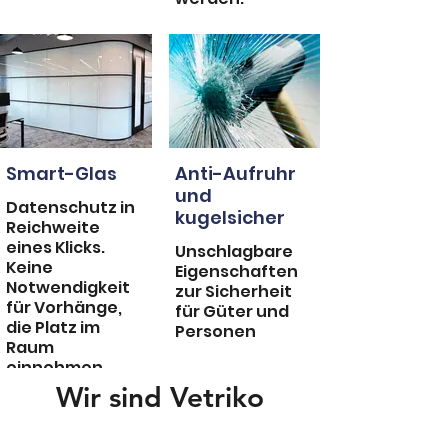
Smart-Glas
Anti-Aufruhr
und
Datenschutz in
kugelsicher
Reichweite
eines Klicks.
Unschlagbare
Keine
Eigenschaften
Notwendigkeit
zur Sicherheit
für Vorhänge,
für Güter und
die Platz im
Personen
Raum
einnehmen.
Wir sind Vetriko