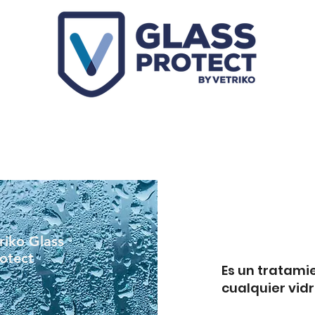
riko Glass
otect
Es un tratami
cualquier vidr