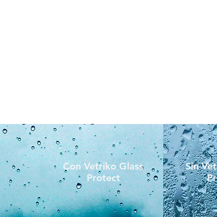
Con Vetriko Glass
Sin Vet
Protect
Pr