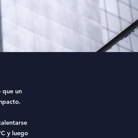
e que un
impacto.
calentarse
°C y luego