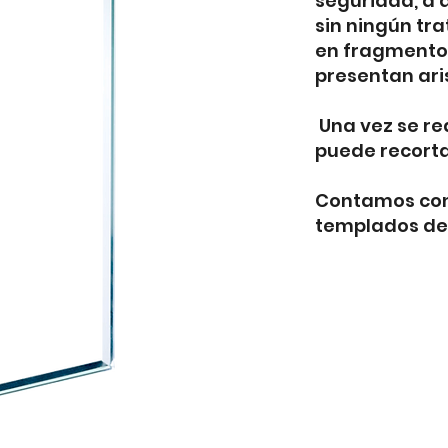
seguridad, a 
sin ningún tr
en fragmento
presentan ari
Una vez se re
puede recortar
Contamos con 
templados de 