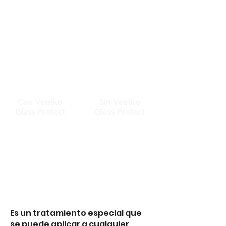
Con Vetriko
Sin Vetriko
Glass Protect
Glass Protect
Es un tratamiento especial que
se puede aplicar a cualquier